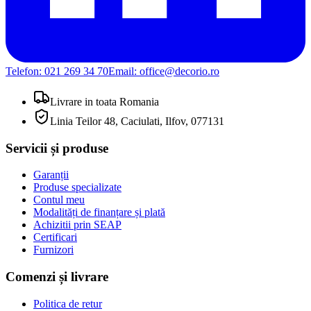
Telefon:
021 269 34 70
Email:
office@decorio.ro
Livrare in toata Romania
Linia Teilor 48, Caciulati, Ilfov, 077131
Servicii și produse
Garanții
Produse specializate
Contul meu
Modalități de finanțare și plată
Achizitii prin SEAP
Certificari
Furnizori
Comenzi și livrare
Politica de retur