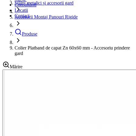
Stâlpi metalici și accesorii gard
Consultanti
Locatii
Contact
Accesorii Montaj Panouri Rigide
Produse
Colier Platband de capat Zn 60x60 mm - Accesoriu prindere
gard
Mărire