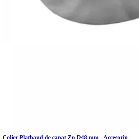
Colier Platband de capat Zn D48 mm - Accesoriu