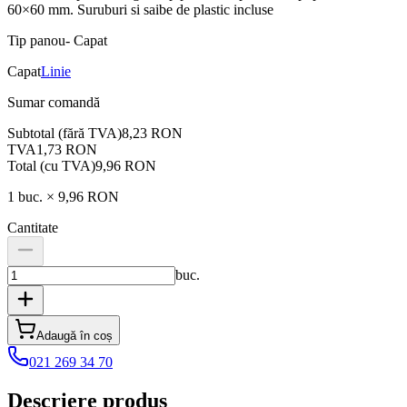
60×60 mm. Suruburi si saibe de plastic incluse
Tip panou
-
Capat
Capat
Linie
Sumar comandă
Subtotal (fără TVA)
8,23 RON
TVA
1,73 RON
Total (cu TVA)
9,96 RON
1
buc. ×
9,96 RON
Cantitate
buc.
Adaugă în coș
021 269 34 70
Descriere produs