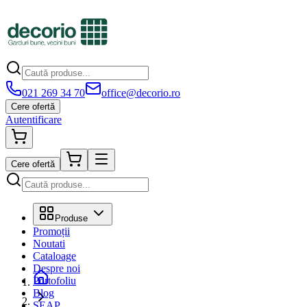
021 269 34 70
office@decorio.ro
Cere ofertă
Autentificare
Cere ofertă
Produse
Promoții
Noutati
Cataloage
Despre noi
Portofoliu
Blog
SEAP