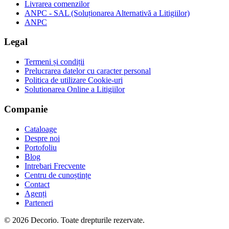
Livrarea comenzilor
ANPC - SAL (Soluționarea Alternativă a Litigiilor)
ANPC
Legal
Termeni și condiții
Prelucrarea datelor cu caracter personal
Politica de utilizare Cookie-uri
Solutionarea Online a Litigiilor
Companie
Cataloage
Despre noi
Portofoliu
Blog
Intrebari Frecvente
Centru de cunoștințe
Contact
Agenți
Parteneri
© 2026 Decorio. Toate drepturile rezervate.