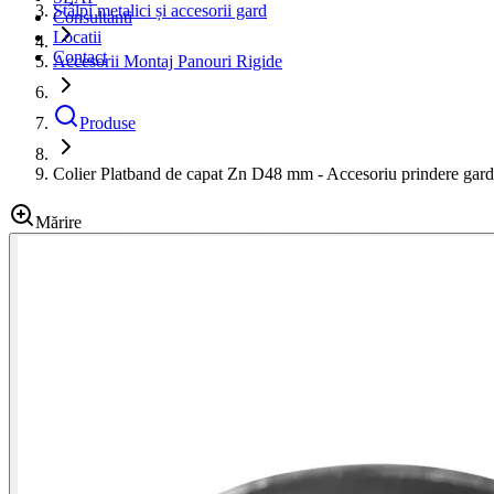
Stâlpi metalici și accesorii gard
Consultanti
Locatii
Contact
Accesorii Montaj Panouri Rigide
Produse
Colier Platband de capat Zn D48 mm - Accesoriu prindere gard
Mărire