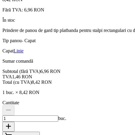
Fără TVA:
6,96 RON
În stoc
Prindere de panou de gard tip platbanda pentru stalpi rectangulari cu 
Tip panou
-
Capat
Capat
Linie
Sumar comandă
Subtotal (fără TVA)
6,96 RON
TVA
1,46 RON
Total (cu TVA)
8,42 RON
1
buc. ×
8,42 RON
Cantitate
buc.