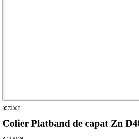
8573367
Colier Platband de capat Zn D4
8,42 RON