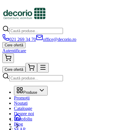
021 269 34 70
office@decorio.ro
Cere ofertă
Autentificare
Cere ofertă
Produse
Promoții
Noutati
Cataloage
Despre noi
Portofoliu
Blog
SEAP