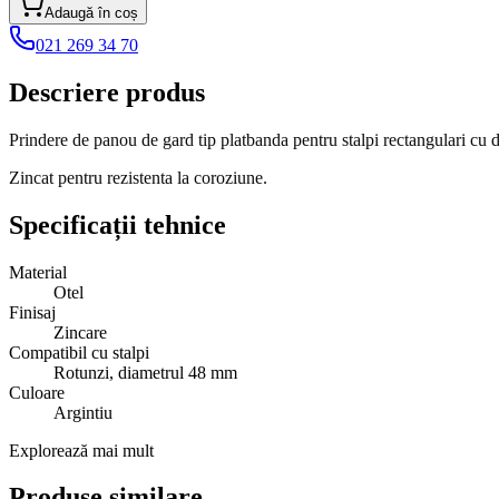
Adaugă în coș
021 269 34 70
Descriere produs
Prindere de panou de gard tip platbanda pentru stalpi rectangulari cu
Zincat pentru rezistenta la coroziune.
Specificații tehnice
Material
Otel
Finisaj
Zincare
Compatibil cu stalpi
Rotunzi, diametrul 48 mm
Culoare
Argintiu
Explorează mai mult
Produse similare