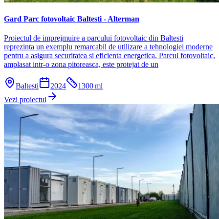
Gard Parc fotovoltaic Baltesti - Alterman
Proiectul de imprejmuire a parcului fotovoltaic din Baltesti
reprezinta un exemplu remarcabil de utilizare a tehnologiei moderne
pentru a asigura securitatea si eficienta energetica. Parcul fotovoltaic,
amplasat intr-o zona pitoreasca, este protejat de un
Baltesti
2024
1300
ml
Vezi proiectul