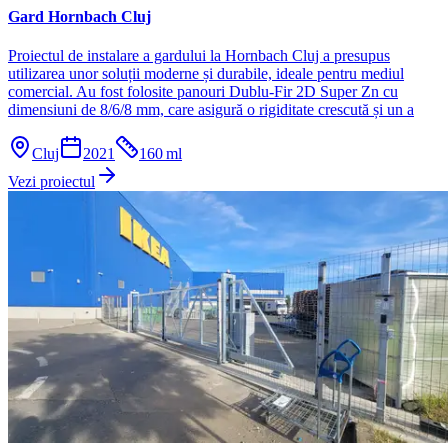
Gard Hornbach Cluj
Proiectul de instalare a gardului la Hornbach Cluj a presupus
utilizarea unor soluții moderne și durabile, ideale pentru mediul
comercial. Au fost folosite panouri Dublu-Fir 2D Super Zn cu
dimensiuni de 8/6/8 mm, care asigură o rigiditate crescută și un a
Cluj
2021
160
ml
Vezi proiectul