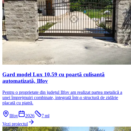
Gard model Lux 10.59 cu poartă culisantă
automatizată, Ilfov
Pentru o proprietate din județul Ilfov am realizat partea metalică a
unei împrejmuiri combinate, integrată într-o structură de zidărie
placată cu piatră.
Ilfov
2026
7
ml
Vezi proiectul