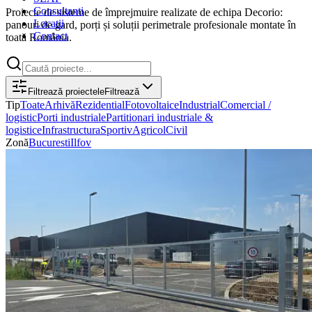
Consultanti
Proiecte de sisteme de împrejmuire realizate de echipa Decorio:
Locatii
panouri de gard, porți și soluții perimetrale profesionale montate în
Contact
toată România.
Filtrează proiectele
Filtrează
Tip
Toate
Arhivă
Rezidential
Fotovoltaice
Industrial
Comercial /
logistic
Porti industriale
Partitionari industriale &
logistice
Infrastructura
Sportiv
Agricol
Civil
Zonă
Bucuresti
Ilfov