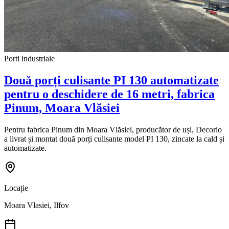
Porti industriale
Două porți culisante PI 130 automatizate
pentru o deschidere de 16 metri, fabrica
Pinum, Moara Vlăsiei
Pentru fabrica Pinum din Moara Vlăsiei, producător de uși, Decorio
a livrat și montat două porți culisante model PI 130, zincate la cald și
automatizate.
Locație
Moara Vlasiei, Ilfov