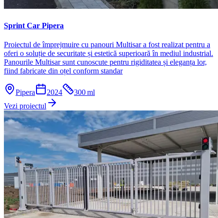
Sprint Car Pipera
Proiectul de împrejmuire cu panouri Multisar a fost realizat pentru a
oferi o soluție de securitate și estetică superioară în mediul industrial.
Panourile Multisar sunt cunoscute pentru rigiditatea și eleganța lor,
fiind fabricate din oțel conform standar
Pipera
2024
300
ml
Vezi proiectul