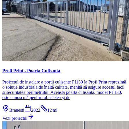
Profi Print - Poarta Culisanta
Proiectul de instalare a porții culisante PI130 la Profi Print reprezintă
o soluție industrială de înaltă calitate, menită să asigure accesul facil
și securitatea perimetrului. Această poartă culisantă, model PI 130,
este cunoscută pentru robustetea și de
Branesti
2022
12
ml
Vezi proiectul