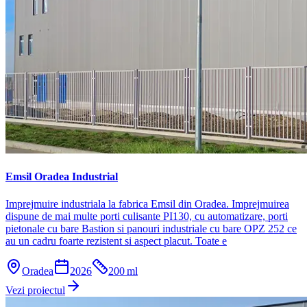
Emsil Oradea Industrial
Imprejmuire industriala la fabrica Emsil din Oradea. Imprejmuirea
dispune de mai multe porti culisante PI130, cu automatizare, porti
pietonale cu bare Bastion si panouri industriale cu bare OPZ 252 ce
au un cadru foarte rezistent si aspect placut. Toate e
Oradea
2026
200
ml
Vezi proiectul