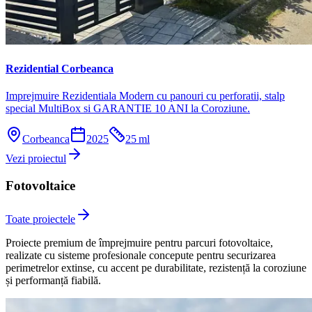
Rezidential Corbeanca
Imprejmuire Rezidentiala Modern cu panouri cu perforatii, stalp
special MultiBox si GARANTIE 10 ANI la Coroziune.
Corbeanca
2025
25
ml
Vezi proiectul
Fotovoltaice
Toate proiectele
Proiecte premium de împrejmuire pentru parcuri fotovoltaice,
realizate cu sisteme profesionale concepute pentru securizarea
perimetrelor extinse, cu accent pe durabilitate, rezistență la coroziune
și performanță fiabilă.