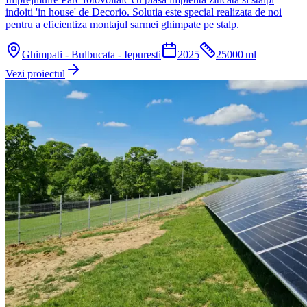
indoiti 'in house' de Decorio. Solutia este special realizata de noi
pentru a eficientiza montajul sarmei ghimpate pe stalp.
Ghimpati - Bulbucata - Iepuresti
2025
25000
ml
Vezi proiectul