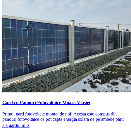
Gard cu Panouri Fotovoltaice Moara Vlasiei
Primul gard fotovoltaic montat de noi! Acesta este compus din
panouri fotovoltaice ce pot capta energia solara de pe ambele părți
ale gardului! ⚡