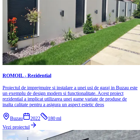
ROMOIL - Rezidential
Proiectul de imprejmuire si instalare a unei usi de garaj in Buzau este
un exemplu de design modern si functionalitate. Acest proiect
rezidential a implicat utilizarea unei game variate de produse de
inalta calitate pentru a asigura un aspect estetic deos
Buzau
2022
180
ml
Vezi proiectul