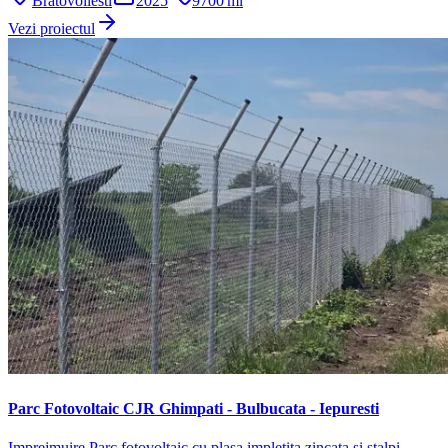
Bratovoilesti
2025
9700
ml
Vezi proiectul
Parc Fotovoltaic CJR Ghimpati - Bulbucata - Iepuresti
Imprejmuire Parc fotovoltaic cu plasa impletita zincata si stalpi