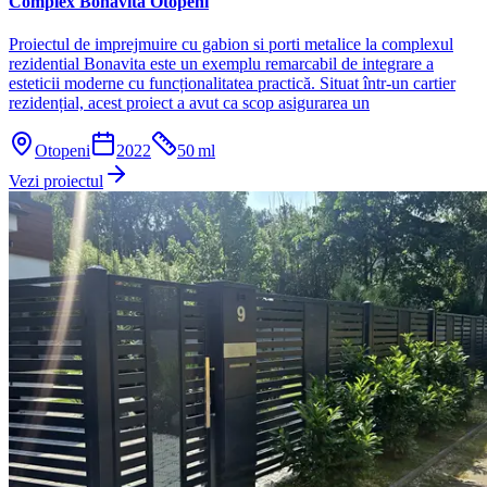
Complex Bonavita Otopeni
Proiectul de imprejmuire cu gabion si porti metalice la complexul
rezidential Bonavita este un exemplu remarcabil de integrare a
esteticii moderne cu funcționalitatea practică. Situat într-un cartier
rezidențial, acest proiect a avut ca scop asigurarea un
Otopeni
2022
50
ml
Vezi proiectul