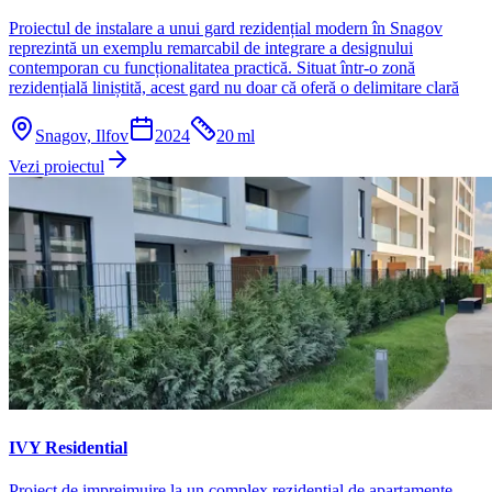
Proiectul de instalare a unui gard rezidențial modern în Snagov
reprezintă un exemplu remarcabil de integrare a designului
contemporan cu funcționalitatea practică. Situat într-o zonă
rezidențială liniștită, acest gard nu doar că oferă o delimitare clară
Snagov, Ilfov
2024
20
ml
Vezi proiectul
IVY Residential
Proiect de imprejmuire la un complex rezidential de apartamente.