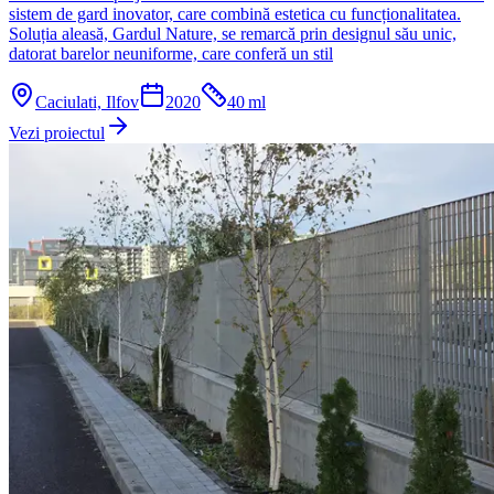
sistem de gard inovator, care combină estetica cu funcționalitatea.
Soluția aleasă, Gardul Nature, se remarcă prin designul său unic,
datorat barelor neuniforme, care conferă un stil
Caciulati, Ilfov
2020
40
ml
Vezi proiectul