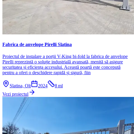
Fabrica de anvelope Pirelli Slatina
Proiectul de instalare a porții V-King bi-fold la fabrica de anvelope
Pirelli reprezintă o soluție industrială avansată, menită să asigure
securitatea și eficiența accesului. Această poartă este concepută
pentru a oferi o deschidere rapidă și sigură, fiin
Slatina, Olt
2024
8
ml
Vezi proiectul