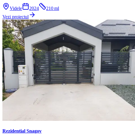
Videle
2024
210
ml
Vezi proiectul
Rezidential Snagov