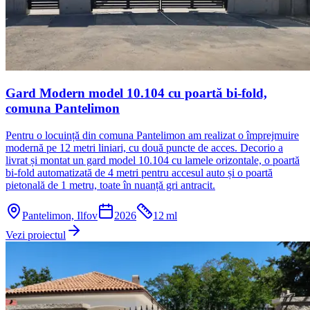
Gard Modern model 10.104 cu poartă bi-fold,
comuna Pantelimon
Pentru o locuință din comuna Pantelimon am realizat o împrejmuire
modernă pe 12 metri liniari, cu două puncte de acces. Decorio a
livrat și montat un gard model 10.104 cu lamele orizontale, o poartă
bi-fold automatizată de 4 metri pentru accesul auto și o poartă
pietonală de 1 metru, toate în nuanță gri antracit.
Pantelimon, Ilfov
2026
12
ml
Vezi proiectul