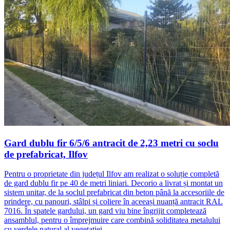
Gard dublu fir 6/5/6 antracit de 2,23 metri cu soclu
de prefabricat, Ilfov
Pentru o proprietate din județul Ilfov am realizat o soluție completă
de gard dublu fir pe 40 de metri liniari. Decorio a livrat și montat un
sistem unitar, de la soclul prefabricat din beton până la accesoriile de
prindere, cu panouri, stâlpi și coliere în aceeași nuanță antracit RAL
7016. În spatele gardului, un gard viu bine îngrijit completează
ansamblul, pentru o împrejmuire care combină soliditatea metalului
cu verdele natural al vegetației.