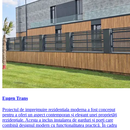
Eugen Trans
Proiectul de imprejmuire rezidentiala moderna a fost conceput
pentru a oferi un aspect contemporan și elegant unei proprietăți
rezidențiale. Acesta a inclus instalarea de garduri și porți care
combină designul modern cu funcționalitatea practică. În cadru