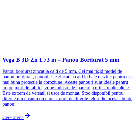
Vega B 3D Zn 1.73 m – Panou Bordurat 5 mm
Panou bordurat zincat la cald de 5 mm. Cel mai rigid model de
panou bordurat , panoul este zincat la cald in baie de zinc pentru cea
mai buna protectie la coroziune. Aceste panouri sunt ideale pentru
imprejmuri de fabrici, zone industriale, parcari, curti si multe altele.
Este extrem de versatil si usor de montat. Stoc disponibil pentru
diferite dimensiuni precum si porti de diferite feluri din acelasi tip de
panou.
Cere ofertă