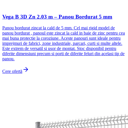
Vega B 3D Zn 2.03 m – Panou Bordurat 5 mm
Panou bordurat zincat la cald de 5 mm. Cel mai rigid model de
panou bordurat , panoul este zincat la cald in baie de zinc pentru cea
mai buna protectie la coroziune. Aceste panouri sunt ideale pentru
imprejmuri de fabrici, zone industriale, parcari, curti si multe altele.
Este extrem de versatil si usor de montat. Stoc disponibil pentru
diferite dimensiuni precum si porti de diferite feluri din acelasi tip de
panou.
Cere ofertă