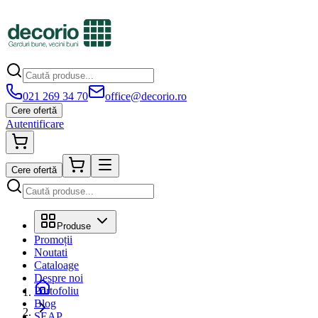
021 269 34 70
office@decorio.ro
Cere ofertă
Autentificare
Cere ofertă
Produse
Promoții
Noutati
Cataloage
Despre noi
Portofoliu
Blog
SEAP