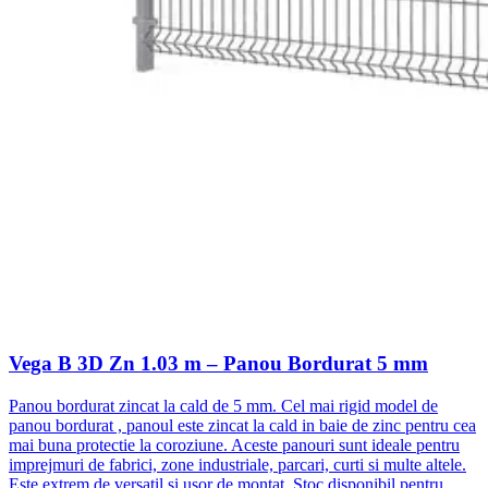
Vega B 3D Zn 1.03 m – Panou Bordurat 5 mm
Panou bordurat zincat la cald de 5 mm. Cel mai rigid model de
panou bordurat , panoul este zincat la cald in baie de zinc pentru cea
mai buna protectie la coroziune. Aceste panouri sunt ideale pentru
imprejmuri de fabrici, zone industriale, parcari, curti si multe altele.
Este extrem de versatil si usor de montat. Stoc disponibil pentru