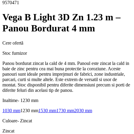
9570471
Vega B Light 3D Zn 1.23 m –
Panou Bordurat 4 mm
Cere ofertă
Stoc furnizor
Panou bordurat zincat la cald de 4 mm. Panoul este zincat la cald in
baie de zinc pentru cea mai buna protectie la coroziune. Aceste
panouri sunt ideale pentru imprejmuri de fabrici, zone industriale,
parcari, curti si multe altele. Este extrem de versatil si usor de
montat. Stoc disponibil pentru diferite dimensiuni precum si porti de
diferite feluri din acelasi tip de panou.
Inaltime
-
1230 mm
1030 mm
1230 mm
1530 mm
1730 mm
2030 mm
Culoare
-
Zincat
Zincat