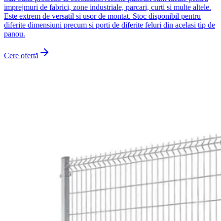
imprejmuri de fabrici, zone industriale, parcari, curti si multe altele.
Este extrem de versatil si usor de montat. Stoc disponibil pentru
diferite dimensiuni precum si porti de diferite feluri din acelasi tip de
panou.
Cere ofertă