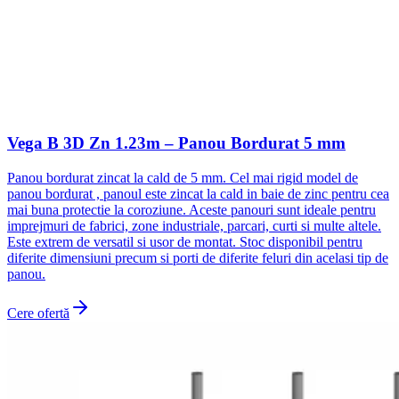
Vega B 3D Zn 1.23m – Panou Bordurat 5 mm
Panou bordurat zincat la cald de 5 mm. Cel mai rigid model de
panou bordurat , panoul este zincat la cald in baie de zinc pentru cea
mai buna protectie la coroziune. Aceste panouri sunt ideale pentru
imprejmuri de fabrici, zone industriale, parcari, curti si multe altele.
Este extrem de versatil si usor de montat. Stoc disponibil pentru
diferite dimensiuni precum si porti de diferite feluri din acelasi tip de
panou.
Cere ofertă