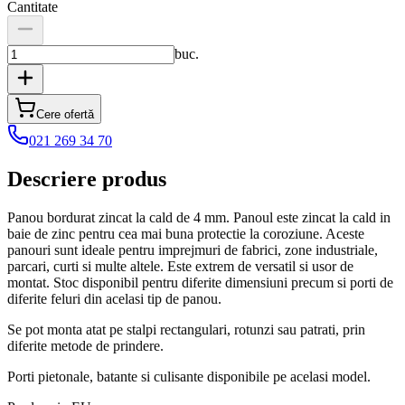
Cantitate
buc.
Cere ofertă
021 269 34 70
Descriere produs
Panou bordurat zincat la cald de 4 mm. Panoul este zincat la cald in
baie de zinc pentru cea mai buna protectie la coroziune. Aceste
panouri sunt ideale pentru imprejmuri de fabrici, zone industriale,
parcari, curti si multe altele. Este extrem de versatil si usor de
montat. Stoc disponibil pentru diferite dimensiuni precum si porti de
diferite feluri din acelasi tip de panou.
Se pot monta atat pe stalpi rectangulari, rotunzi sau patrati, prin
diferite metode de prindere.
Porti pietonale, batante si culisante disponibile pe acelasi model.