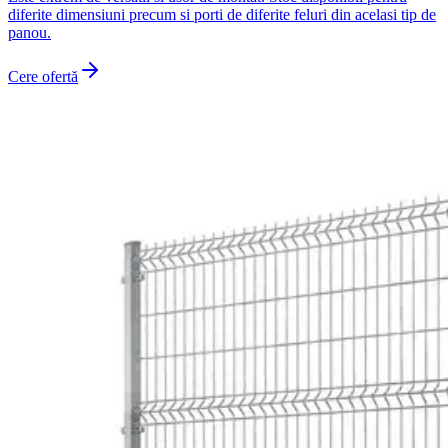
diferite dimensiuni precum si porti de diferite feluri din acelasi tip de
panou.
Cere ofertă