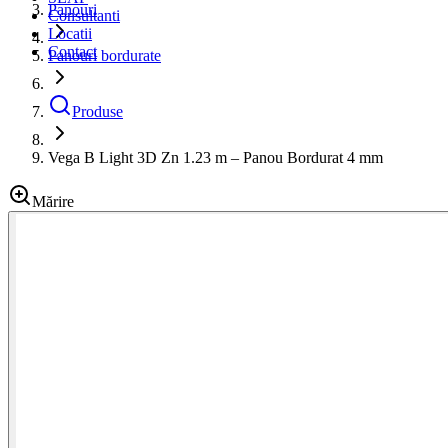
Panouri
Consultanti
Locatii
Contact
Panouri bordurate
Produse
Vega B Light 3D Zn 1.23 m – Panou Bordurat 4 mm
Mărire