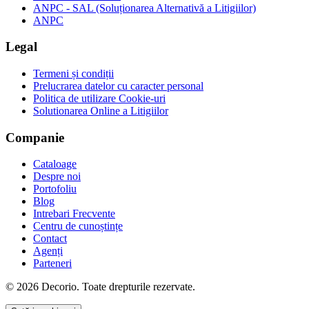
ANPC - SAL (Soluționarea Alternativă a Litigiilor)
ANPC
Legal
Termeni și condiții
Prelucrarea datelor cu caracter personal
Politica de utilizare Cookie-uri
Solutionarea Online a Litigiilor
Companie
Cataloage
Despre noi
Portofoliu
Blog
Intrebari Frecvente
Centru de cunoștințe
Contact
Agenți
Parteneri
© 2026 Decorio. Toate drepturile rezervate.