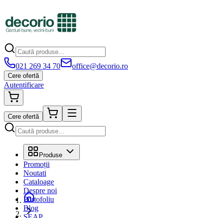
021 269 34 70
office@decorio.ro
Cere ofertă
Autentificare
Cere ofertă
Produse
Promoții
Noutati
Cataloage
Despre noi
Portofoliu
Blog
SEAP