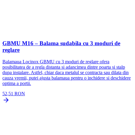
GBMU M16 – Balama sudabila cu 3 moduri de
reglare
Balamaua Locinox GBMU cu 3 moduri de reglare ofera
posibilitatea de a regla distanta si adancimea dintre poarta si stalp
dupa instalare. Astfel, chiar daca metalul se contracta sau dilata din
cauza vremii, putei ajusta balamaua pentru o inchidere si deschidere
optima a portii.
52,51 RON