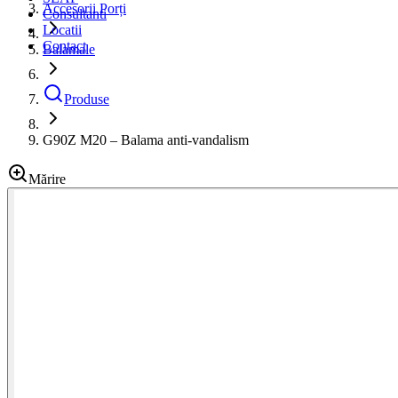
Accesorii Porți
Consultanti
Locatii
Contact
Balamale
Produse
G90Z M20 – Balama anti-vandalism
Mărire