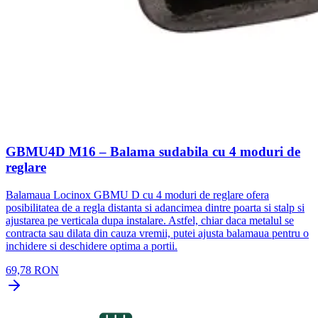
GBMU4D M16 – Balama sudabila cu 4 moduri de
reglare
Balamaua Locinox GBMU D cu 4 moduri de reglare ofera
posibilitatea de a regla distanta si adancimea dintre poarta si stalp si
ajustarea pe verticala dupa instalare. Astfel, chiar daca metalul se
contracta sau dilata din cauza vremii, putei ajusta balamaua pentru o
inchidere si deschidere optima a portii.
69,78 RON