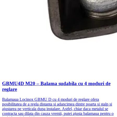
GBMU4D M20 – Balama sudabila cu 4 moduri de
reglare
Balamaua Locinox GBMU D cu 4 moduri de reglare ofera
posibilitatea de a regla distanta si adancimea dintre poarta si stalp si
ajustarea pe verticala dupa instalare. Astfel, chiar daca metalul se
contracta sau dilata din cauza vremii, putei ajusta balamaua pentru o