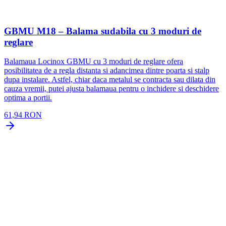
GBMU M18 – Balama sudabila cu 3 moduri de
reglare
Balamaua Locinox GBMU cu 3 moduri de reglare ofera
posibilitatea de a regla distanta si adancimea dintre poarta si stalp
dupa instalare. Astfel, chiar daca metalul se contracta sau dilata din
cauza vremii, putei ajusta balamaua pentru o inchidere si deschidere
optima a portii.
61,94 RON