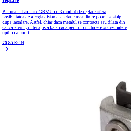
reglare
Balamaua Locinox GBMU cu 3 moduri de reglare ofera
posibilitatea de a regla distanta si adancimea dintre poarta si stalp
dupa instalare. Astfel, chiar daca metalul se contracta sau dilata din
cauza vremii, putei ajusta balamaua pentru o inchidere si deschidere
optima a portii.
76,85 RON