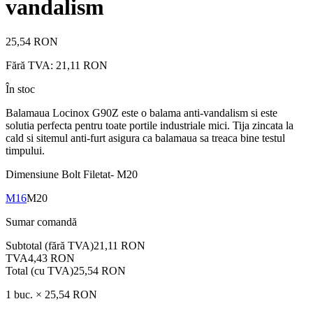
vandalism
25,54 RON
Fără TVA:
21,11 RON
În stoc
Balamaua Locinox G90Z este o balama anti-vandalism si este
solutia perfecta pentru toate portile industriale mici. Tija zincata la
cald si sitemul anti-furt asigura ca balamaua sa treaca bine testul
timpului.
Dimensiune Bolt Filetat
-
M20
M16
M20
Sumar comandă
Subtotal (fără TVA)
21,11 RON
TVA
4,43 RON
Total (cu TVA)
25,54 RON
1
buc. ×
25,54 RON