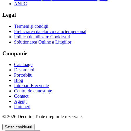
ANPC
Legal
Termeni și condiții
Prelucrarea datelor cu caracter personal
Politica de utilizare Cookie-uri
Solutionarea Online a Litigiilor
Companie
Cataloage
Despre noi
Portofoliu
Blog
Intrebari Frecvente
Centru de cunoștințe
Contact
Agenți
Parteneri
© 2026 Decorio. Toate drepturile rezervate.
Setări cookie-uri