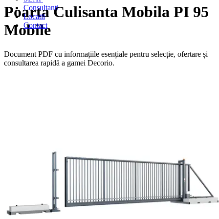
Poarta Culisanta Mobila PI 95
Consultanti
Locatii
Contact
Mobile
Document PDF cu informațiile esențiale pentru selecție, ofertare și
consultarea rapidă a gamei Decorio.