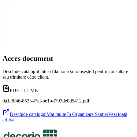
Acces document
Deschide catalogul într-o filă nouă și folosește-l pentru consultare
sau trimitere către client.
PDF
· 1.1 MB
0a1e6f46-853f-47af-be1b-f793de0d5412.pdf
Deschide catalogul
Mai multe în Organizare Santier
Vezi toată
arhiva