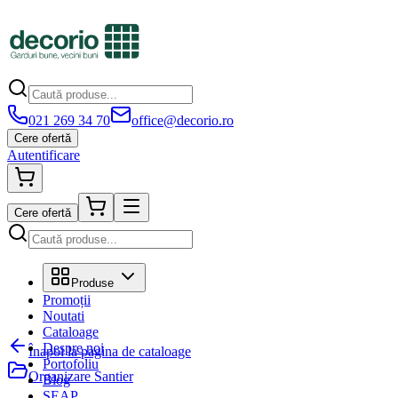
021 269 34 70
office@decorio.ro
Cere ofertă
Autentificare
Cere ofertă
Produse
Promoții
Noutati
Cataloage
Despre noi
Înapoi la pagina de cataloage
Portofoliu
Organizare Santier
Blog
SEAP