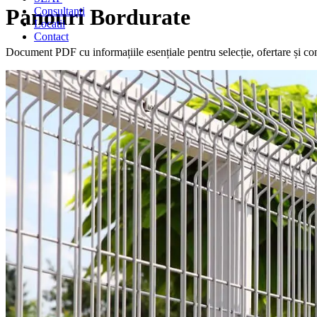
Panouri Bordurate
Consultanti
Locatii
Contact
Document PDF cu informațiile esențiale pentru selecție, ofertare și co