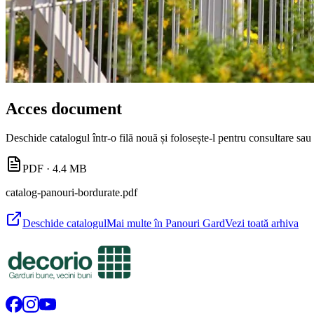
Acces document
Deschide catalogul într-o filă nouă și folosește-l pentru consultare sau t
PDF
· 4.4 MB
catalog-panouri-bordurate.pdf
Deschide catalogul
Mai multe în Panouri Gard
Vezi toată arhiva