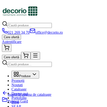
021 269 34 70
office@decorio.ro
Cere ofertă
Autentificare
Cere ofertă
Produse
Promoții
Noutati
Cataloage
Despre noi
Înapoi la pagina de cataloage
Portofoliu
Panouri Gard
Blog
SEAP