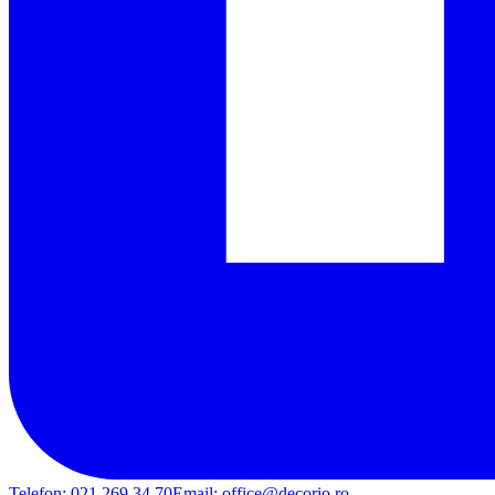
Telefon:
021 269 34 70
Email:
office@decorio.ro