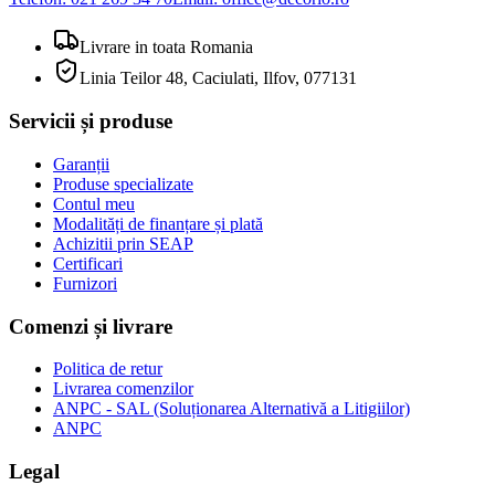
Livrare in toata Romania
Linia Teilor 48, Caciulati, Ilfov, 077131
Servicii și produse
Garanții
Produse specializate
Contul meu
Modalități de finanțare și plată
Achizitii prin SEAP
Certificari
Furnizori
Comenzi și livrare
Politica de retur
Livrarea comenzilor
ANPC - SAL (Soluționarea Alternativă a Litigiilor)
ANPC
Legal