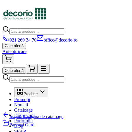
021 269 34 70
office@decorio.ro
Cere ofertă
Autentificare
Cere ofertă
Produse
Promoții
Noutati
Cataloage
Despre noi
Înapoi la pagina de cataloage
Portofoliu
Panouri Gard
Blog
SEAP