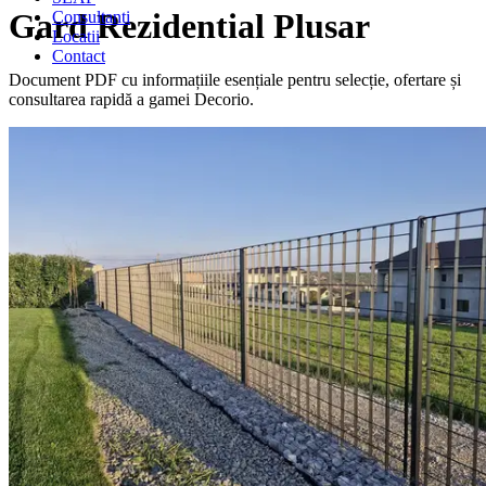
Gard Rezidential Plusar
Consultanti
Locatii
Contact
Document PDF cu informațiile esențiale pentru selecție, ofertare și
consultarea rapidă a gamei Decorio.