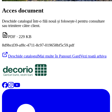
Acces document
Deschide catalogul într-o filă nouă și folosește-l pentru consultare
sau trimitere către client.
PDF
· 229 KB
8d9bcd39-af8c-4711-8c97-019658bf5c59.pdf
Deschide catalogul
Mai multe în Panouri Gard
Vezi toată arhiva