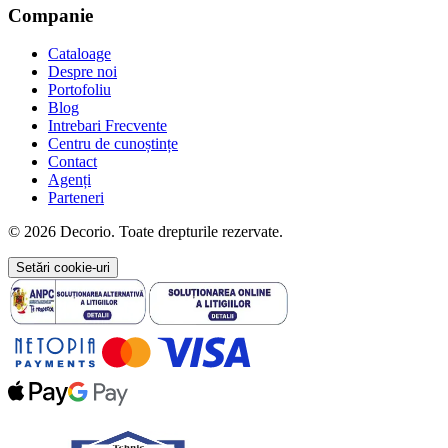
Companie
Cataloage
Despre noi
Portofoliu
Blog
Intrebari Frecvente
Centru de cunoștințe
Contact
Agenți
Parteneri
© 2026 Decorio. Toate drepturile rezervate.
Setări cookie-uri