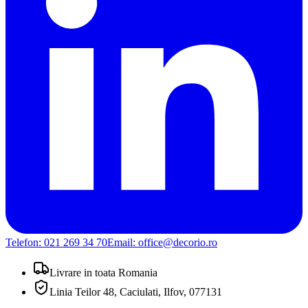
Telefon:
021 269 34 70
Email:
office@decorio.ro
Livrare in toata Romania
Linia Teilor 48, Caciulati, Ilfov, 077131