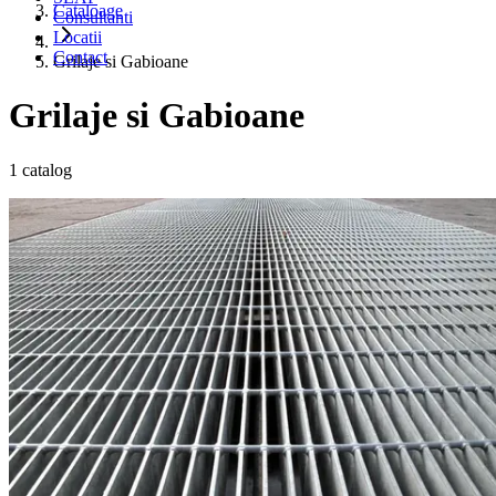
Cataloage
Consultanti
Locatii
Contact
Grilaje si Gabioane
Grilaje si Gabioane
1
catalog