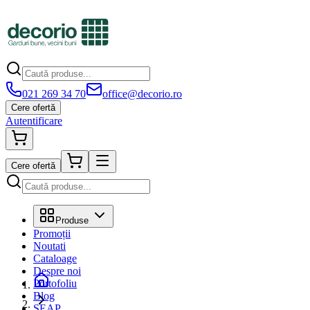
021 269 34 70
office@decorio.ro
Cere ofertă
Autentificare
Cere ofertă
Produse
Promoții
Noutati
Cataloage
Despre noi
Portofoliu
Blog
SEAP