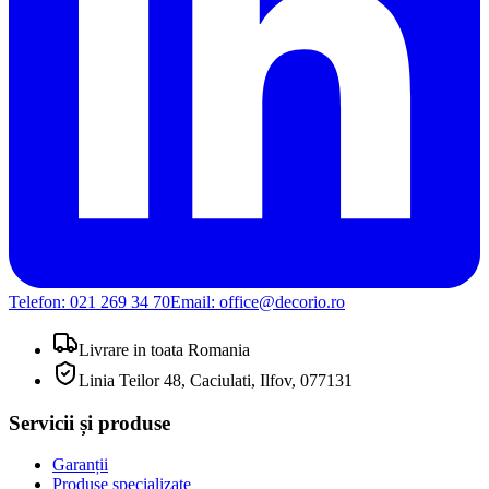
Telefon:
021 269 34 70
Email:
office@decorio.ro
Livrare in toata Romania
Linia Teilor 48, Caciulati, Ilfov, 077131
Servicii și produse
Garanții
Produse specializate