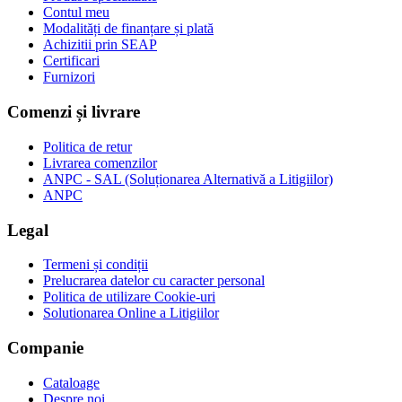
Contul meu
Modalități de finanțare și plată
Achizitii prin SEAP
Certificari
Furnizori
Comenzi și livrare
Politica de retur
Livrarea comenzilor
ANPC - SAL (Soluționarea Alternativă a Litigiilor)
ANPC
Legal
Termeni și condiții
Prelucrarea datelor cu caracter personal
Politica de utilizare Cookie-uri
Solutionarea Online a Litigiilor
Companie
Cataloage
Despre noi